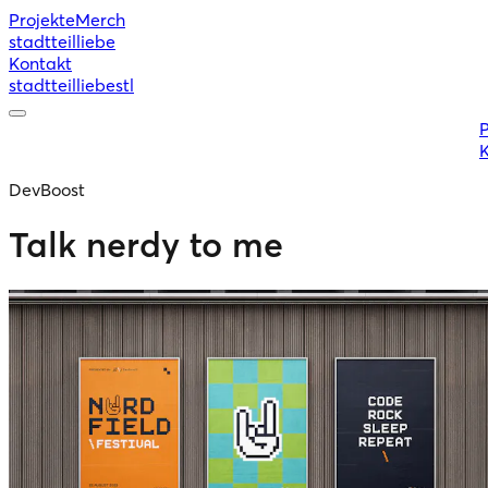
Projekte
Merch
stadtteilliebe
Kontakt
stadtteilliebe
stl
P
DevBoost
Talk nerdy to me